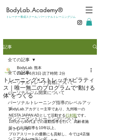
​BodyLab.Academy®︎
トレーナー養成スクール/パーソナルトレーニングジム
記事
全ての記事
BodyLab. 熊本
全ての記事
2025年6月3日
読了時間: 2分
トレーニング×ストレッチ×ピラティ
パーソナルトレーナ資格について
ス｜唯一無二のプログラムで“動ける
パーソナルジム開業について
体”をつくる
パーソナルトレーニング指導のレベルアッ
プ
BodyLab.アカデミー主宰であり、九州唯一の
NESTA JAPAN ADとして活動する
行村毅
です。
マンツーマントレーニングについて
10代から80代までの運動指導を行い、高齢者施
設への出張指導を10年以上、
ストレッチ
プロアスリートの優勝にも貢献し、今では4店舗
シニアトレーニング