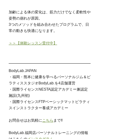
加齢による体の変化は、筋力だけでなく柔軟性や
姿勢の崩れが原因。
3つのメソッドを組み合わせたプログラムで、日
常の動きも快適になります。
＞＞【体験レッスン受付中】
BodyLab.JAPAN
・福岡・熊本に健康を学べるパーソナルジム＆ピ
ラティススタジオBodyLab.を4店舗運営
・国際ライセンスNESTA認定アカデミー兼認定
施設(九州初)
・国際ライセンスFTPベーシックマットピラティ
スインストラクター養成アカデミー
お問合せはお気軽に
こちら
まで‼︎
BodyLab.福岡店パーソナルトレーニングの情報