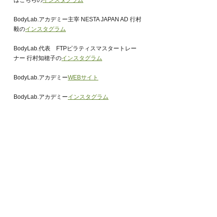
はこちらの
インスタグラム
BodyLab.アカデミー主宰 NESTA JAPAN AD 行村
毅の
インスタグラム
BodyLab.代表　FTPピラティスマスタートレー
ナー 行村知穂子の
インスタグラム
BodyLab.アカデミー
WEBサイト
BodyLab.アカデミー
インスタグラム
「健康な体になるパーソナルジム」BodyLab.の
WEBサイト
健康を学べるBodyLab.ピラティスの
WEBサイト
BodyLab.
ストレッチ
パーソナルトレーニング
パーソナルトレーナー
ボディラボ
筋トレ
トレーナー
福岡
ピラティス
博多ピラティス