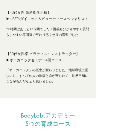
【40代女性 歯科衛生士様】
▶︎NESTAダイエット＆ビューティースペシャリスト
20時間はあっという間でした！講義も分かりやすく質問
もしやすい雰囲気で至れり尽くせりの講習でした！
【30代女性様 ピラティスインストラクター】
▶︎オーガニックセミナー4回コース
「オーガニック」の概念が変わりました。地球環境に優
しいし、すべての人の健康と命が守られて、世界平和に
つながるんだなぁと思いました。
BodyLab.アカデミー
5つの育成コース