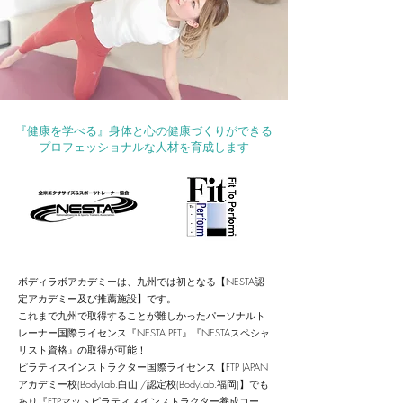
『健康を学べる』身体と心の健康づくりができる
プロフェッショナルな人材を育成します
ボディラボアカデミーは、九州では初となる【NESTA認
定アカデミー及び推薦施設】です。
これまで九州で取得することが難しかったパーソナルト
レーナー国際ライセンス『NESTA PFT』『NESTAスペシャ
リスト資格』の取得が可能！
ピラティスインストラクター国際ライセンス【FTP JAPAN
アカデミー校(BodyLab.白山)/認定校(BodyLab.福岡)】でも
あり『FTPマットピラティスインストラクター養成コー