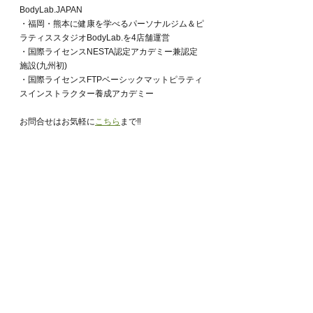
BodyLab.JAPAN
・福岡・熊本に健康を学べるパーソナルジム＆ピ
ラティススタジオBodyLab.を4店舗運営
・国際ライセンスNESTA認定アカデミー兼認定
施設(九州初)
・国際ライセンスFTPベーシックマットピラティ
スインストラクター養成アカデミー
お問合せはお気軽に
こちら
まで‼︎
BodyLab.福岡店パーソナルトレーニングの情報
はこちらの
インスタグラム
BodyLab.アカデミー主宰 NESTA JAPAN AD 行村
毅の
インスタグラム
BodyLab.代表　FTPピラティスマスタートレー
ナー 行村知穂子の
インスタグラム
BodyLab.アカデミー
WEBサイト
BodyLab.アカデミー
インスタグラム