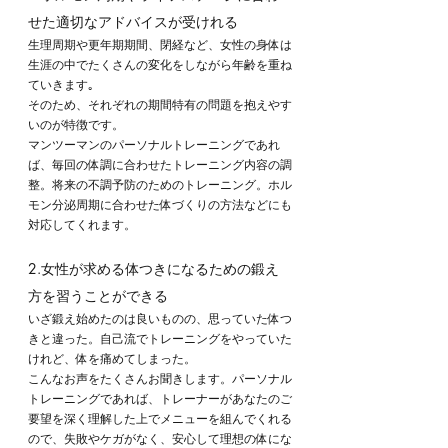
せた適切なアドバイスが受けれる
生理周期や更年期期間、閉経など、女性の身体は
生涯の中でたくさんの変化をしながら年齢を重ね
ていきます｡
そのため、それぞれの期間特有の問題を抱えやす
いのが特徴です。
マンツーマンのパーソナルトレーニングであれ
ば、毎回の体調に合わせたトレーニング内容の調
整。将来の不調予防のためのトレーニング。ホル
モン分泌周期に合わせた体づくりの方法などにも
対応してくれます。
2.女性が求める体つきになるための鍛え
方を習うことができる
いざ鍛え始めたのは良いものの、思っていた体つ
きと違った。自己流でトレーニングをやっていた
けれど、体を痛めてしまった。
こんなお声をたくさんお聞きします。パーソナル
トレーニングであれば、トレーナーがあなたのご
要望を深く理解した上でメニューを組んでくれる
ので、失敗やケガがなく、安心して理想の体にな