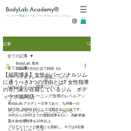
​BodyLab.Academy®︎
トレーナー養成スクール/パーソナルトレーニングジム
記事
全ての記事
BodyLab. 熊本
全ての記事
2024年2月5日
読了時間: 3分
【福岡博多】女性がパーソナルジム
パーソナルトレーナ資格について
に通うべき3つの理由とは⁉︎ 女性指導
パーソナルジム開業について
の専門家が在籍しているジム ボデ
パーソナルトレーニング指導のレベルアッ
ィラボ福岡店
プ
BodyLab.アカデミー主宰であり、九州唯一の
NESTA  JAPAN ADとして活動する
行村毅
です。
マンツーマントレーニングについて
10代から100代までの運動指導を行い、高齢者施
ストレッチ
設への出張指導を10年以上、
プロアスリートの優勝にも貢献し、今では4店舗
シニアトレーニング