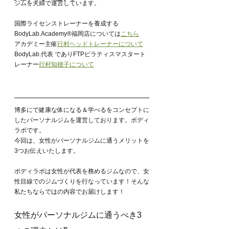
ジムを夫婦で運営しています。
国際ライセンストレーナーを養成する
BodyLab.Academy®︎福岡店については
こちら
アカデミー主催
行村ヘッドトレーナーについて
BodyLab.代表 でありFTPピラティスマスタート
レーナー
行村知穂子について
博多にて健康な体になる＆学べるをコンセプトに
したパーソナルジムを運営しております。ボディ
ラボです。
今回は、女性がパーソナルジムに通うメリットを
3つお伝えいたします。
ボディラボは女性が代表を務めるジムなので、女
性目線でのジムづくりを行なっています！そんな
私たちならではの内容でお届けします！
女性がパーソナルジムに通うべき3