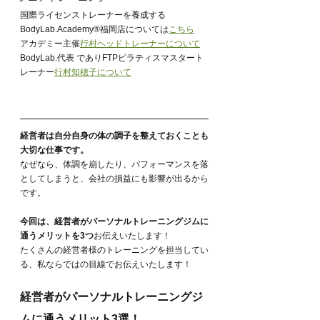
国際ライセンストレーナーを養成する
BodyLab.Academy®︎福岡店については
こちら
アカデミー主催
行村ヘッドトレーナーについて
BodyLab.代表 でありFTPピラティスマスタート
レーナー
行村知穂子について
経営者は自分自身の体の調子を整えておくことも
大切な仕事です。
なぜなら、体調を崩したり、パフォーマンスを落
としてしまうと、会社の損益にも影響が出るから
です。
今回は、経営者がパーソナルトレーニングジムに
通うメリットを3つ
お伝えいたします！
たくさんの経営者様のトレーニングを担当してい
る、私ならではの目線でお伝えいたします！
経営者がパーソナルトレーニングジ
ムに通うメリット3選！