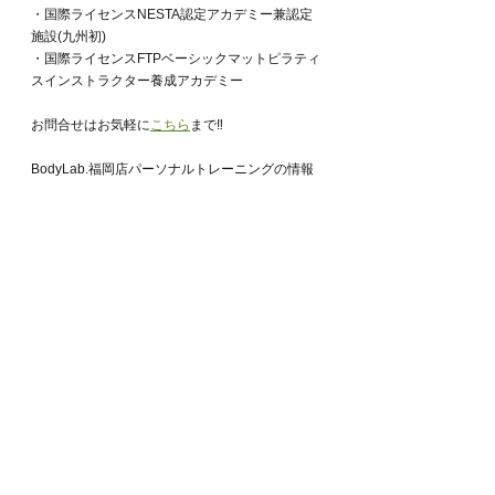
・国際ライセンスNESTA認定アカデミー兼認定
施設(九州初)
・国際ライセンスFTPベーシックマットピラティ
スインストラクター養成アカデミー
お問合せはお気軽に
こちら
まで‼︎
BodyLab.福岡店パーソナルトレーニングの情報
はこちらの
インスタグラム
BodyLab.アカデミー主宰 NESTA JAPAN AD 行村
毅の
インスタグラム
BodyLab.代表　FTPピラティスマスタートレー
ナー 行村知穂子の
インスタグラム
BodyLab.アカデミー
WEBサイト
BodyLab.アカデミー
インスタグラム
「健康な体になるパーソナルジム」BodyLab.の
WEBサイト