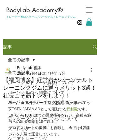
​BodyLab.Academy®︎
トレーナー養成スクール/パーソナルトレーニングジム
記事
全ての記事
BodyLab. 熊本
全ての記事
2024年2月4日
読了時間: 3分
【福岡博多】経営者がパーソナルト
パーソナルトレーナ資格について
レーニングジムに通うメリット3選！
パーソナルジム開業について
社長こそ筋トレをしよう！
パーソナルトレーニング指導のレベルアッ
BodyLab.アカデミー主宰であり、九州唯一の
プ
NESTA  JAPAN ADとして活動する
行村毅
です。
10代から100代までの運動指導を行い、高齢者施
マンツーマントレーニングについて
設への出張指導を10年以上、
プロアスリートの優勝にも貢献し、今では4店舗
ストレッチ
ジムを夫婦で運営しています。
シニアトレーニング