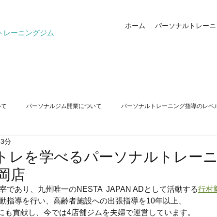
ホーム
パーソナルトレーニ
トレーニングジム
いて
パーソナルジム開業について
パーソナルトレーニング指導のレベ
 3分
ストレッチ
シニアトレーニング
トレを学べるパーソナルトレー
福岡店
主宰であり、九州唯一のNESTA  JAPAN ADとして活動する
行村
運動指導を行い、高齢者施設への出張指導を10年以上、
にも貢献し、今では4店舗ジムを夫婦で運営しています。