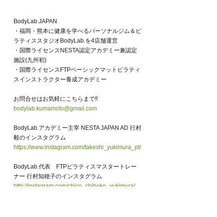
BodyLab.JAPAN
・福岡・熊本に健康を学べるパーソナルジム＆ピ
ラティススタジオBodyLab.を4店舗運営
・国際ライセンスNESTA認定アカデミー兼認定
施設(九州初)
・国際ライセンスFTPベーシックマットピラティ
スインストラクター養成アカデミー
お問合せはお気軽にこちらまで‼︎
bodylab.kumamoto@gmail.com
BodyLab.アカデミー主宰 NESTA JAPAN AD 行村
毅のインスタグラム
https://www.instagram.com/takeshi_yukimura_pt/
BodyLab.代表　FTPピラティスマスタートレー
ナー 行村知穂子のインスタグラム
http://instagram.com/chico_chihoko_yukimura/
BodyLab.アカデミーWEBサイト
https://www.body-lab-academy.com/