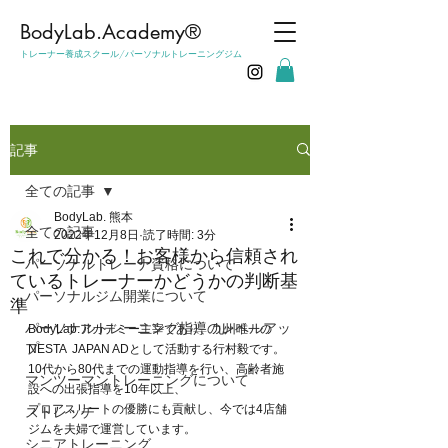
​BodyLab.Academy®︎
トレーナー養成スクール/パーソナルトレーニングジム
記事
全ての記事
BodyLab. 熊本
全ての記事
2022年12月8日
読了時間: 3分
これで分かる！お客様から信頼され
パーソナルトレーナ資格について
ているトレーナーかどうかの判断基
パーソナルジム開業について
準
パーソナルトレーニング指導のレベルアッ
BodyLab.アカデミー主宰であり、九州唯一の
プ
NESTA  JAPAN ADとして活動する行村毅です。
10代から80代までの運動指導を行い、高齢者施
マンツーマントレーニングについて
設への出張指導を10年以上、
プロアスリートの優勝にも貢献し、今では4店舗
ストレッチ
ジムを夫婦で運営しています。
シニアトレーニング