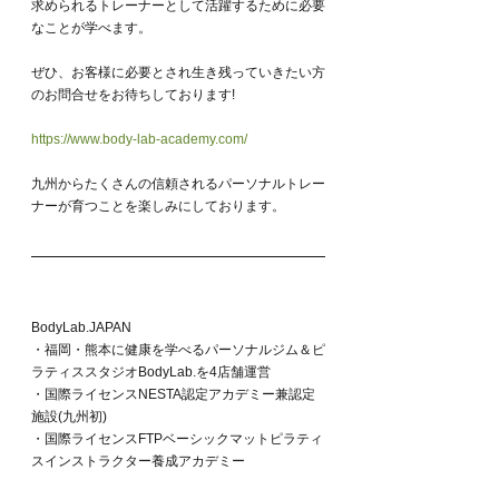
求められるトレーナーとして活躍するために必要
なことが学べます。
ぜひ、お客様に必要とされ生き残っていきたい方
のお問合せをお待ちしております!
https://www.body-lab-academy.com/
九州からたくさんの信頼されるパーソナルトレー
ナーが育つことを楽しみにしております。
BodyLab.JAPAN
・福岡・熊本に健康を学べるパーソナルジム＆ピ
ラティススタジオBodyLab.を4店舗運営
・国際ライセンスNESTA認定アカデミー兼認定
施設(九州初)
・国際ライセンスFTPベーシックマットピラティ
スインストラクター養成アカデミー