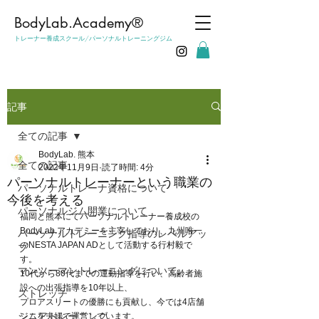
​BodyLab.Academy®︎
トレーナー養成スクール/パーソナルトレーニングジム
記事
全ての記事
BodyLab. 熊本
全ての記事
2022年11月9日
読了時間: 4分
パーソナルトレーナーという職業の
パーソナルトレーナ資格について
今後を考える
パーソナルジム開業について
福岡と熊本にてパーソナルトレーナー養成校の
BodyLab.アカデミーを主宰しており、九州唯一
パーソナルトレーニング指導のレベルアッ
のNESTA JAPAN ADとして活動する行村毅で
プ
す。
マンツーマントレーニングについて
10代から80代までの運動指導を行い、高齢者施
設への出張指導を10年以上、
ストレッチ
プロアスリートの優勝にも貢献し、今では4店舗
シニアトレーニング
ジムを夫婦で運営しています。