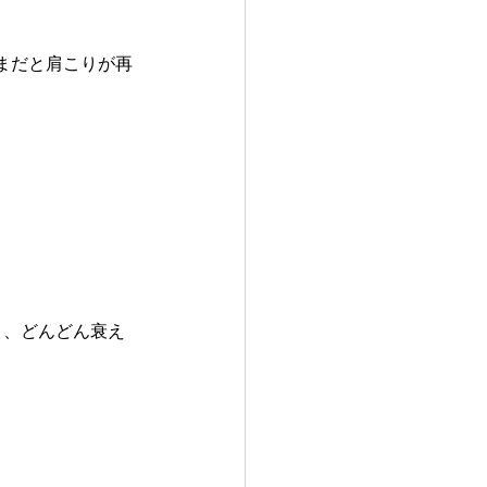
。
まだと肩こりが再
と、どんどん衰え