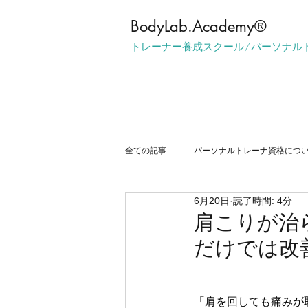
​BodyLab.Academy®︎
トレーナー養成スクール/パーソナル
全ての記事
パーソナルトレーナ資格につ
6月20日
読了時間: 4分
マンツーマントレーニングについて
肩こりが治
だけでは改
「肩を回しても痛みが