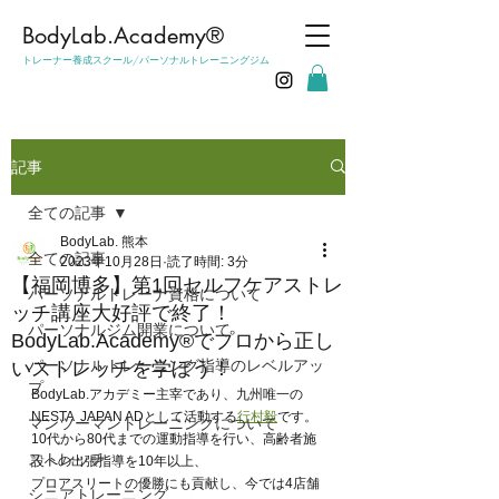
​BodyLab.Academy®︎
トレーナー養成スクール/パーソナルトレーニングジム
記事
全ての記事
BodyLab. 熊本
全ての記事
2023年10月28日
読了時間: 3分
【福岡博多】第1回セルフケアストレ
パーソナルトレーナ資格について
ッチ講座大好評で終了！
パーソナルジム開業について
BodyLab.Academy®︎でプロから正し
パーソナルトレーニング指導のレベルアッ
いストレッチを学ぼう！
プ
BodyLab.アカデミー主宰であり、九州唯一の
NESTA  JAPAN ADとして活動する
行村毅
です。
マンツーマントレーニングについて
10代から80代までの運動指導を行い、高齢者施
ストレッチ
設への出張指導を10年以上、
プロアスリートの優勝にも貢献し、今では4店舗
シニアトレーニング