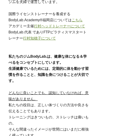
ジムを夫婦で運営しています。
国際ライセンストレーナーを養成する
BodyLab.Academy®︎福岡店については
こちら
アカデミー主催
行村ヘッドトレーナーについて
BodyLab.代表 でありFTPピラティスマスタート
レーナー
行村知穂子について
私たちのジムBodyLab.は、健康な体になる＆学
べるをコンセプトにしています。
生涯健康でいるためには、定期的に体を動かす習
慣を作ることと、知識を身につけることが大切で
す。
どんなに良いことでも、認知していなければ、意
味がありません。
私たちの役目は、正しい体づくりの方法や良さを
伝えることでもあります。
トレーニングはきついもの、ストレッチは痛いも
の。
そんな間違ったイメージが世間にはいまだに根強
く残っています。