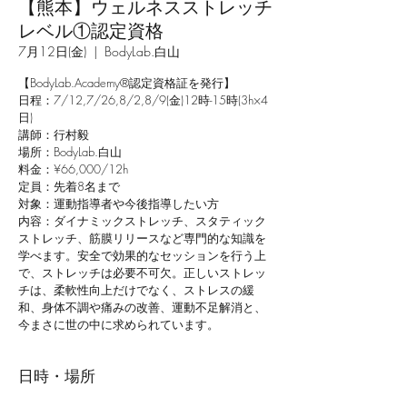
【熊本】ウェルネスストレッチ
レベル①認定資格
7月12日(金)
  |  
BodyLab.白山
【BodyLab.Academy®︎認定資格証を発行】
日程：7/12,7/26,8/2,8/9(金)12時-15時(3h×4
日)
講師：行村毅
場所：BodyLab.白山
料金：¥66,000/12h
定員：先着8名まで
対象：運動指導者や今後指導したい方
内容：ダイナミックストレッチ、スタティック
ストレッチ、筋膜リリースなど専門的な知識を
学べます。安全で効果的なセッションを行う上
で、ストレッチは必要不可欠。正しいストレッ
チは、柔軟性向上だけでなく、ストレスの緩
和、身体不調や痛みの改善、運動不足解消と、
今まさに世の中に求められています。
日時・場所