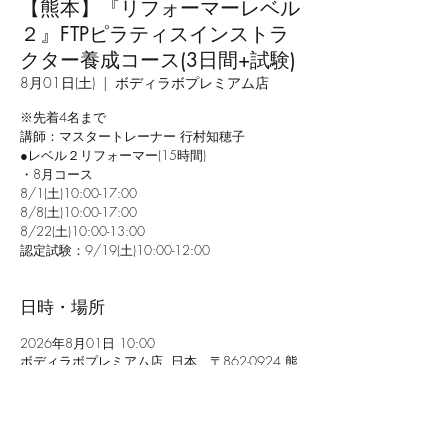
【熊本】『リフォーマーレベル
２』FTPピラティスインストラ
クター養成コース(3日間+試験)
8月01日(土)
  |  
ボディラボプレミアム店
※先着4名まで
講師：マスタートレーナー 行村知穂子
●レベル２リフォーマー(15時間)
・8月コース
8/1(土)10:00-17:00
8/8(土)10:00-17:00
8/22(土)10:00-13:00
認定試験：9/19(土)10:00-12:00
日時・場所
2026年8月01日 10:00
ボディラボプレミアム店, 日本、〒862-0924 熊
本県熊本市中央区帯山８丁目６−６０ PROS PARK
Ⅱ