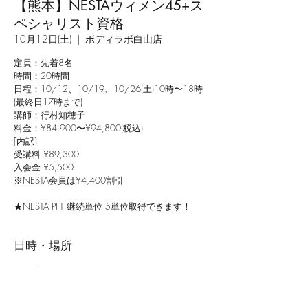
【熊本】NESTAウィメン45+ス
ペシャリスト資格
10月12日(土)
  |  
ボディラボ白山店
定員：先着8名
時間：20時間
日程：10/12、10/19、10/26(土)10時〜18時
(最終日17時まで)
講師：行村知穂子
料金：¥84,900〜¥94,800(税込)
[内訳]
受講料 ¥89,300
入会金 ¥5,500
※NESTA会員は¥4,400割引
★NESTA PFT 継続単位 5単位取得できます！
日時・場所
2024年10月12日 10:00
ボディラボ白山店, 日本、〒862-0957 熊本県熊
本市中央区菅原町１０−２３