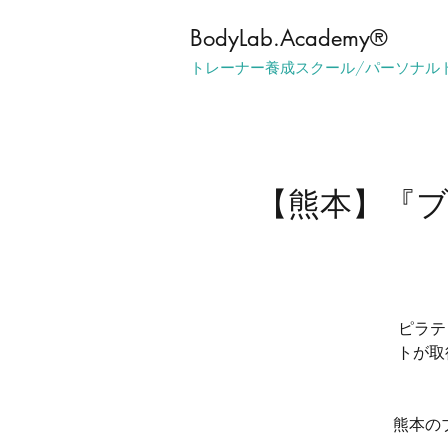
​BodyLab.Academy®︎
トレーナー養成スクール/パーソナル
【熊本】『ブ
ピラテ
トが取
熊本の