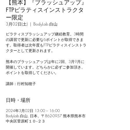
【熊本】『ブラッシュアップ』
FTPピラティスインストラクタ
ー限定
3月02日(土)
  |  
BodyLab.白山
ピラティスブラッシュアップ継続教育。3時間
の講習で更新に必要な6ポイントが取得できま
す。取得者は次年度もFTPピラティスインストラ
クターとして更新されます。
熊本のブラッシュアップは年に2回、3月9月に
開催しています。どちらかに必ずご参加頂き、
ポイントを取得してください。
講師：行村知穂子
日時・場所
2024年3月02日 13:00 – 16:00
BodyLab.白山, 日本、〒862-0957 熊本県熊本市
中央区菅原町１０−２３