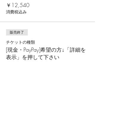
￥12,540
消費税込み
販売終了
チケットの種類
[現金・PayPay]希望の方↓「詳細を
表示」を押して下さい
詳細を見る
価格
価格範囲：￥12,540〜￥14,850
ポイント申請者
￥14,850
消費税込み