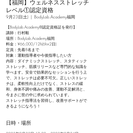
【福岡】ウェルネスストレッチ
レベル①認定資格
9月23日(土)
  |  
BodyLab.Academy福岡
【BodyLab.Academy®︎認定資格証を発行】
講師：行村毅
場所：BodyLab.Academy福岡
料金：¥66,000/12h(6h×2日)
定員：先着8名まで
対象：運動指導者や今後指導したい方
内容：ダイナミックストレッチ、スタティック
ストレッチ、筋膜リリースなど専門的な知識を
学べます。安全で効果的なセッションを行う上
で、ストレッチは必要不可欠。正しいストレッ
チは、柔軟性向上だけでなく、ストレスの緩
和、身体不調や痛みの改善、運動不足解消と、
今まさに世の中に求められています。
ストレッチ指導法を習得し、改善サポートがで
きるようになろう！
日時・場所