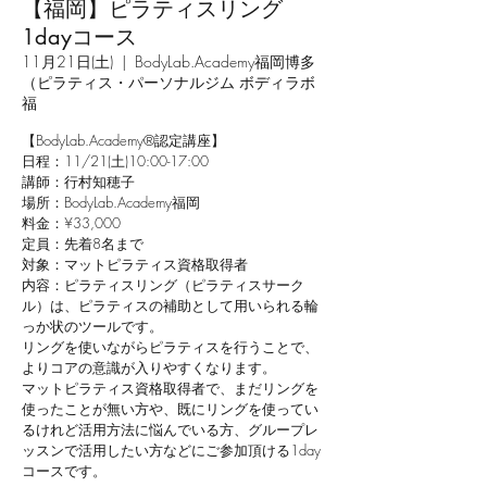
【福岡】ピラティスリング
1dayコース
11月21日(土)
  |  
BodyLab.Academy福岡博多
（ピラティス・パーソナルジム ボディラボ
福
【BodyLab.Academy®︎認定講座】
日程：11/21(土)10:00-17:00
講師：行村知穂子
場所：BodyLab.Academy福岡
料金：¥33,000
定員：先着8名まで
対象：マットピラティス資格取得者
内容：ピラティスリング（ピラティスサーク
ル）は、ピラティスの補助として用いられる輪
っか状のツールです。
リングを使いながらピラティスを行うことで、
よりコアの意識が入りやすくなります。
マットピラティス資格取得者で、まだリングを
使ったことが無い方や、既にリングを使ってい
るけれど活用方法に悩んでいる方、グループレ
ッスンで活用したい方などにご参加頂ける1day
コースです。