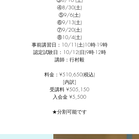
③8/16 (土)
④8/30(土)
⑤9/6(土)
⑥9/13(土)
⑦9/20(土)
⑧10/4(土)
事前講習日：10/11(土)10時-19時
認定試験日：10/12(日)9時-12時
講師：行村毅
料金：¥510,650(税込)
[内訳]
受講料 ¥505,150
入会金 ¥5,500
★分割可能です