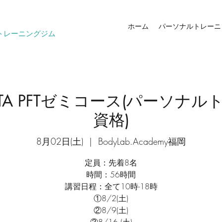
ホーム
パーソナルトレーニ
トレーニングジム
TA PFTゼミコース(パーソナ
資格)
8月02日(土)
  |  
BodyLab.Academy福岡
定員：先着8名
時間：56時間
講習日程：全て10時-18時
①8/2(土)
②8/9(土)