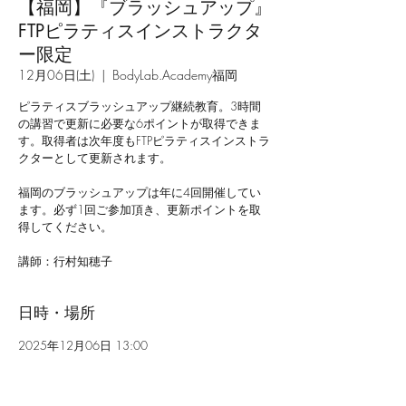
【福岡】『ブラッシュアップ』
FTPピラティスインストラクタ
ー限定
12月06日(土)
  |  
BodyLab.Academy福岡
ピラティスブラッシュアップ継続教育。3時間
の講習で更新に必要な6ポイントが取得できま
す。取得者は次年度もFTPピラティスインストラ
クターとして更新されます。
福岡のブラッシュアップは年に4回開催してい
ます。必ず1回ご参加頂き、更新ポイントを取
得してください。
講師：行村知穂子
日時・場所
2025年12月06日 13:00
BodyLab.Academy福岡, 日本、〒812-0011 福岡
県福岡市博多区博多駅前４丁目１７−１５ 102
号 MODERN BUREAU