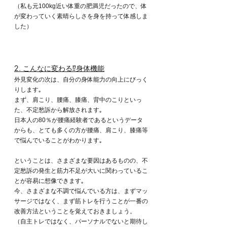
（私も元100kg近い体重の肥満児だったので、体
が変わっていく素晴らしさを身を持って体感しま
した）
2. こんなに変わる⁉︎身体機能
外見変化の次は、自分の身体能力の向上にびっく
りします｡
まず、肩こり、腰痛、膝痛、背中のこりといっ
た、不定愁訴から解放されます｡
日本人の80％が腰痛経験者であるというデータ
からも、とても多くの方が腰痛、肩こり、膝痛等
で悩んでいることがわかります｡
ということは、さまざまな要因はあるものの、不
定愁訴の発生と筋力不足が大いに関わっているこ
とが容易に想像できます｡
今、さまざまな不調で悩んでいる方は、まずマッ
サージではなく、まず筋トレを行うことが一番の
改善方法ということを覚えておきましょう。
（自主トレではなく、パーソナルでないと期待し