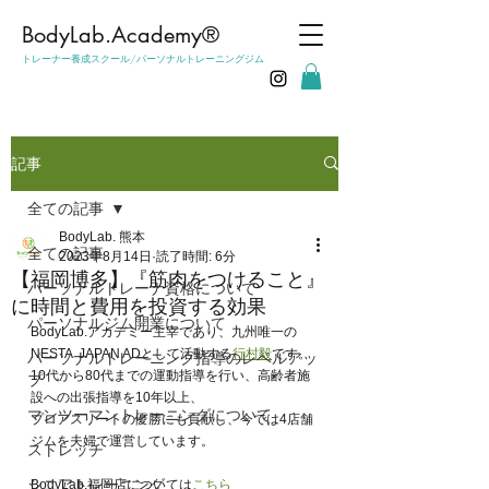
​BodyLab.Academy®︎
トレーナー養成スクール/パーソナルトレーニングジム
記事
全ての記事
BodyLab. 熊本
全ての記事
2023年8月14日
読了時間: 6分
【福岡博多】『筋肉をつけること』
パーソナルトレーナ資格について
に時間と費用を投資する効果
パーソナルジム開業について
BodyLab.アカデミー主宰であり、九州唯一の
NESTA  JAPAN ADとして活動する
行村毅
です。
パーソナルトレーニング指導のレベルアッ
10代から80代までの運動指導を行い、高齢者施
プ
設への出張指導を10年以上、
マンツーマントレーニングについて
プロアスリートの優勝にも貢献し、今では4店舗
ジムを夫婦で運営しています。
ストレッチ
シニアトレーニング
BodyLab.福岡店については
こちら