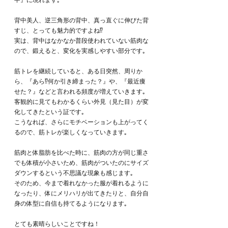
中』に現れます｡
背中美人、逆三角形の背中、真っ直ぐに伸びた背
すじ、とっても魅力的ですよね⁉︎
実は、背中はなかなか普段使われていない筋肉な
ので、鍛えると、変化を実感しやすい部分です｡
筋トレを継続していると、ある日突然、周りか
ら、『あら⁉︎何か引き締まった？』や、『最近痩
せた？』などと言われる頻度が増えていきます｡
客観的に見てもわかるくらい外見（見た目）が変
化してきたという証です｡
こうなれば、さらにモチベーションも上がってく
るので、筋トレが楽しくなっていきます｡
筋肉と体脂肪を比べた時に、筋肉の方が同じ重さ
でも体積が小さいため、筋肉がついたのにサイズ
ダウンするという不思議な現象も感じます｡
そのため、今まで着れなかった服が着れるように
なったり、体にメリハリが出てきたりと、自分自
身の体型に自信も持てるようになります｡
とても素晴らしいことですね！