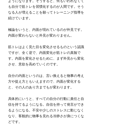
ようになります。そうすると、何もいわれなくて
も自分で筋トレを習慣化するのが人間です。そう
なる人が増えることを願ってトレーニング指導を
続けています。
極論をいうと、内面が現れているのが外見です。
内面が変わらないと外見が変わりません。
筋トレはよく見た目を変化させるものという認識
ですが、全く逆で、内面変化が筋トレの真髄で
す。内面を変化させるために、まず外見から変化
させ、意欲を高めていくのです。
自分の内面というのは、言い換えると物事の考え
方や捉え方ともいえますので、内面が変化する
と、その人のあり方までもが変わります。
具体的にいうと、すべての自分の行動に責任と自
信を持てるようになる。自信を持って発言ができ
るようになる。不安や少しのストレスに動じなく
なり、客観的に物事を見れる冷静さが身につくな
どです。