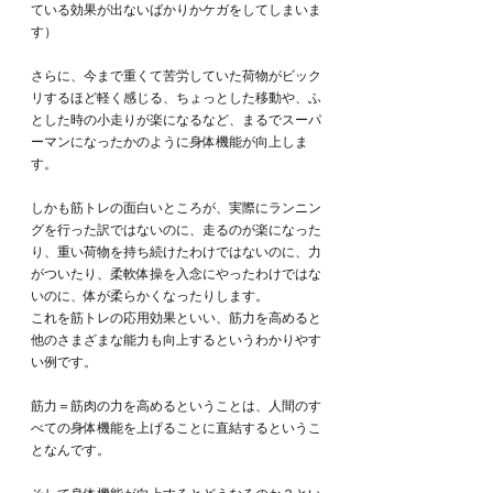
ている効果が出ないばかりかケガをしてしまいま
す）
さらに、今まで重くて苦労していた荷物がビック
リするほど軽く感じる、ちょっとした移動や、ふ
とした時の小走りが楽になるなど、まるでスーパ
ーマンになったかのように身体機能が向上しま
す。
しかも筋トレの面白いところが、実際にランニン
グを行った訳ではないのに、走るのが楽になった
り、重い荷物を持ち続けたわけではないのに、力
がついたり、柔軟体操を入念にやったわけではな
いのに、体が柔らかくなったりします。
これを筋トレの応用効果といい、筋力を高めると
他のさまざまな能力も向上するというわかりやす
い例です。
筋力＝筋肉の力を高めるということは、人間のす
べての身体機能を上げることに直結するというこ
となんです。