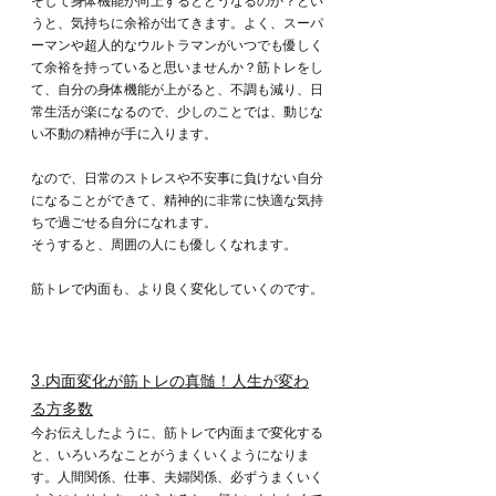
そして身体機能が向上するとどうなるのか？とい
うと、気持ちに余裕が出てきます。よく、スーパ
ーマンや超人的なウルトラマンがいつでも優しく
て余裕を持っていると思いませんか？筋トレをし
て、自分の身体機能が上がると、不調も減り、日
常生活が楽になるので、少しのことでは、動じな
い不動の精神が手に入ります。
なので、日常のストレスや不安事に負けない自分
になることができて、精神的に非常に快適な気持
ちで過ごせる自分になれます。
そうすると、周囲の人にも優しくなれます。
筋トレで内面も、より良く変化していくのです。
3.内面変化が筋トレの真髄！人生が変わ
る方多数
今お伝えしたように、筋トレで内面まで変化する
と、いろいろなことがうまくいくようになりま
す。人間関係、仕事、夫婦関係、必ずうまくいく