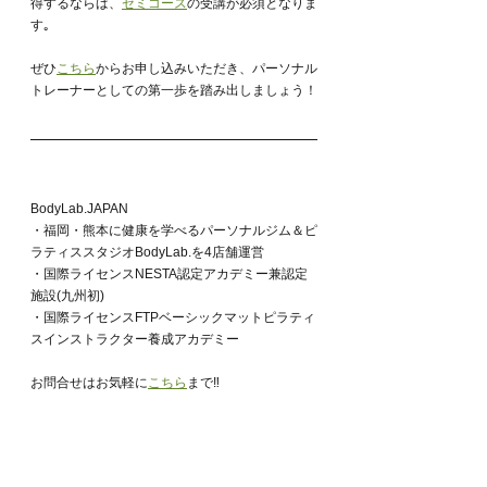
得するならば、
ゼミコース
の受講が必須となりま
す｡
ぜひ
こちら
からお申し込みいただき、パーソナル
トレーナーとしての第一歩を踏み出しましょう！
BodyLab.JAPAN
・福岡・熊本に健康を学べるパーソナルジム＆ピ
ラティススタジオBodyLab.を4店舗運営
・国際ライセンスNESTA認定アカデミー兼認定
施設(九州初)
・国際ライセンスFTPベーシックマットピラティ
スインストラクター養成アカデミー
お問合せはお気軽に
こちら
まで‼︎
BodyLab.福岡店パーソナルトレーニングの情報
はこちらの
インスタグラム