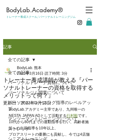
​BodyLab.Academy®︎
トレーナー養成スクール/パーソナルトレーニングジム
記事
全ての記事
BodyLab. 熊本
全ての記事
2023年3月16日
読了時間: 3分
トレーナー養成講師が教える『パー
パーソナルトレーナ資格について
ソナルトレーナーの資格を取得する
パーソナルジム開業について
メリットって何？』
パーソナルトレーニング指導のレベルアッ
更新日：
2023年3月18日
プ
BodyLab.アカデミー主宰であり、九州唯一の
NESTA  JAPAN ADとして活動する
行村毅
です。
マンツーマントレーニングについて
10代から80代までの運動指導を行い、高齢者施
設への出張指導を10年以上、
ストレッチ
プロアスリートの優勝にも貢献し、今では4店舗
シニアトレーニング